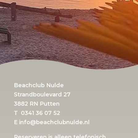
Beachclub Nulde
Strandboulevard 27
3882 RN Putten
T 0341 36 07 52
E
info@beachcl
ubnulde.nl
Reserveren is alleen telefonisch