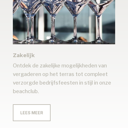
Zakelijk
Ontdek de zakelijke mogelijkheden van
vergaderen op het terras tot compleet
verzorgde bedrijfsfeesten in stijl in onze
beachclub.
LEES MEER