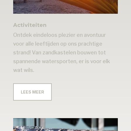
Activiteiten
Ontdek eindeloos plezier en avontuur
voor alle leeftijden op ons prachtige
strand! Van zandkastelen bouwen tot
spannende watersporten, er is voor elk
wat wils
.
LEES MEER