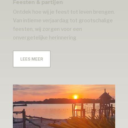
Feesten & partijen
Ontdek hoe wij je feest tot leven brengen.
Van intieme verjaardag tot grootschalige
feesten, wij zorgen voor een
onvergetelijke herinnering
LEES MEER